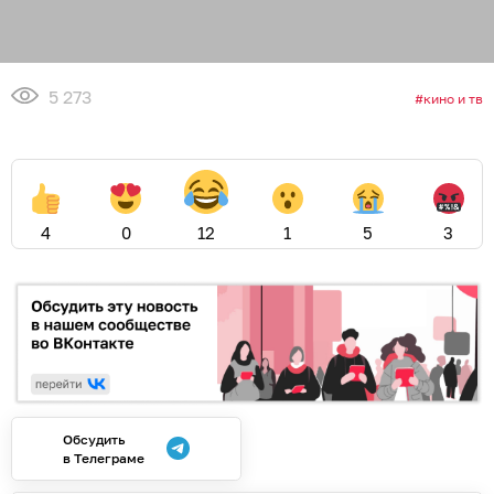
5 273
кино и тв
4
0
12
1
5
3
Обсудить
в Телеграме