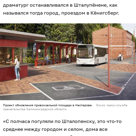
драматург останавливался в Шталупёнене, как
назывался тогда город, проездом в Кёнигсберг.
Проект обновления привокзальной площади в Нестерове.
Эскиз: пресс-служба
праивтельства Калининградской области
«С полчаса погуляли по Шталопенску, это что-то
среднее между городом и селом, дома все