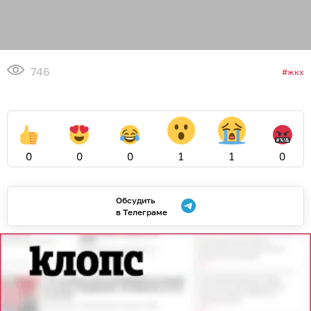
746
жкх
0
0
0
1
1
0
Обсудить
в Телеграме