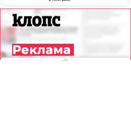
10.08.2026
19:29
Павел Будников
Капоты и багажники — в утиль: в
Калининграде на эстакадном мосту
столкнулись 4 автомобиля
ПРОИСШЕСТВИЯ