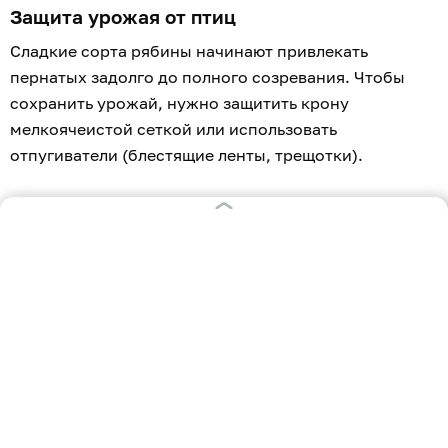
Защита урожая от птиц
Сладкие сорта рябины начинают привлекать
пернатых задолго до полного созревания. Чтобы
сохранить урожай, нужно защитить крону
мелкоячеистой сеткой или использовать
отпугиватели (блестящие ленты, трещотки).
Санитарный осмотр
Регулярно проверяйте ветви на наличие признаков
болезней, например, парши или ржавчины, и
вредителей (рябиновой моли, тли). При
необходимости проведите обработку
биопрепаратами, учитывая сроки ожидания.
Сбор урожая
Большинство сортов поспевают со второй половины