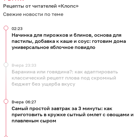
Рецепты от читателей «Клопс»
Свежие новости по теме
02:23
Начинка для пирожков и блинов, основа для
пастилы, добавка к каше и соус: готовим дома
универсальное яблочное повидло
Вчера
23:33
Баранина или говядина?: как адаптировать
классический рецепт плова под скромный
бюджет без ущерба вкусу
Вчера
06:27
Самый простой завтрак за 3 минуты: как
приготовить в кружке сытный омлет с овощами и
плавленым сыром