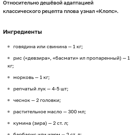
Относительно дешёвой адаптацией
классического рецепта плова узнал «Клопс».
Ингредиенты
говядина или свинина — 1 кг;
рис («девзира», «басмати» ил пропаренный) — 1
кг;
морковь — 1 кг;
репчатый лук — 4-5 шт;
чеснок — 2 головки;
растительное масло — 300 мл;
кумина (зира) — 2 ст. л;
барбарис или изюм — 2 ст. л;