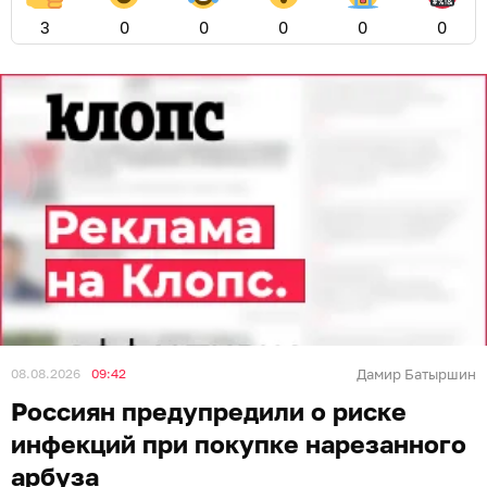
3
0
0
0
0
0
08.08.2026
09:42
Дамир Батыршин
Россиян предупредили о риске
инфекций при покупке нарезанного
арбуза