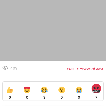
409
дтп
гурьевский округ
0
0
3
0
0
7