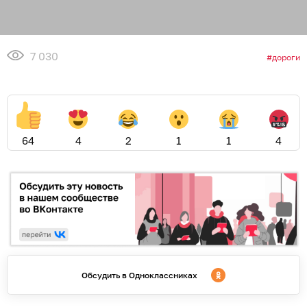
7 030
дороги
64
4
2
1
1
4
Обсудить в Одноклассниках