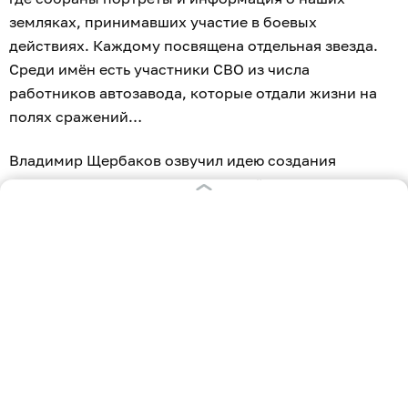
земляках, принимавших участие в боевых
действиях. Каждому посвящена отдельная звезда.
Среди имён есть участники СВО из числа
работников автозавода, которые отдали жизни на
полях сражений…
Владимир Щербаков озвучил идею создания
грандиозного памятника, посвящённого защитникам
Родины во все времена. Примерные эскизы уже
разработаны, варианты исполнения и места
установки монумента планируют вынести на
широкое обсуждение общественности.
«Надеемся, люди будут приходить к этому
памятнику и вспоминать тех, кто отдал жизнь за нас
с вами, — сказал основатель «АВТОТОР». — Хочется,
чтобы у нас сформировалась не только спортивная,