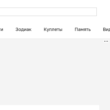
ти
Зодиак
Куплеты
Память
Ви