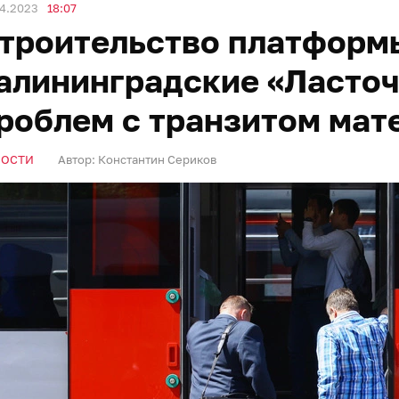
04.2023
18:07
троительство платформ
алининградские «Ласточ
роблем с транзитом мат
ВОСТИ
Автор:
Константин Сериков