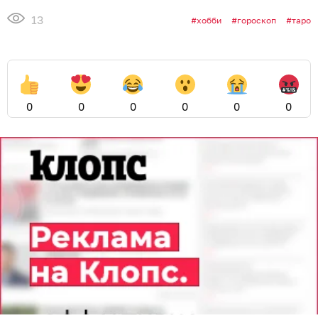
13
хобби
гороскоп
таро
0
0
0
0
0
0