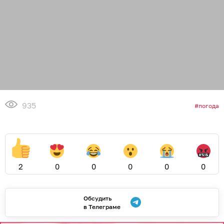
935
погода
2
0
0
0
0
0
Обсудить
в Телеграме