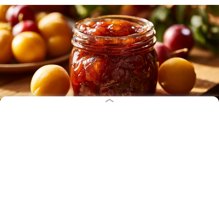
Иллюстрация: Ксения Александрова / «Клопс»
В конце лета земля покрывается опавшей с веток
алычой. Этот фрукт можно есть и просто так, но
ещё он отлично подходит для приготовления
варенья. Янтарное лакомство привлекает
благородным кисло-сладким вкусом и