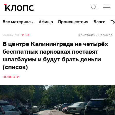
Все материалы
Афиша
Происшествия
Блоги
Т
20.04.2023
11:34
Константин Сериков
В центре Калининграда на четырёх
бесплатных парковках поставят
шлагбаумы и будут брать деньги
(список)
НОВОСТИ