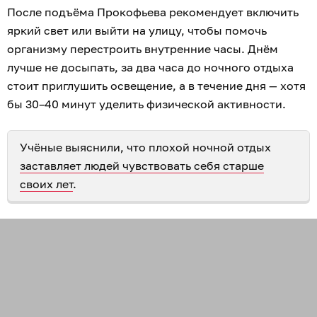
649
здравоохранение и медицина
1
0
2
0
2
0
Обсудить
в Телеграме