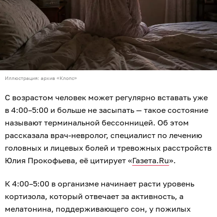
Сон с годами становится более поверхностным и
прерывистым. Разбудить человека могут даже
небольшой шум, свет или физический дискомфорт, а
снова погрузиться в глубокую фазу бывает сложнее.
Если после раннего пробуждения не удаётся заснуть
в течение 20 минут, врач советует встать с кровати и
вернуться только при сильной сонливости: «Если вы
лежите и тревожитесь, мозг формирует рефлекс:
«Кровать — это место для беспокойства». Нужно
разорвать эту связь».
После подъёма Прокофьева рекомендует включить
яркий свет или выйти на улицу, чтобы помочь
организму перестроить внутренние часы. Днём
лучше не досыпать, за два часа до ночного отдыха
стоит приглушить освещение, а в течение дня — хотя
бы 30–40 минут уделить физической активности.