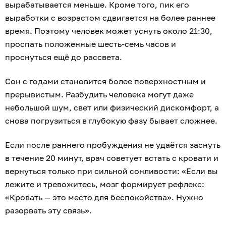
Учёные выяснили, что плохой ночной отдых
заставляет людей чувствовать себя старше
своих лет
.