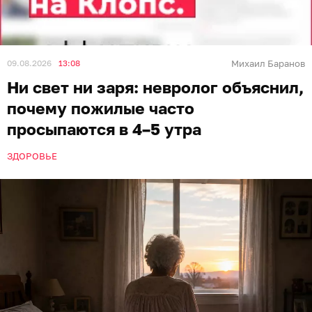
Иллюстрация: архив «Клопс»
С возрастом человек может регулярно вставать уже
в 4:00–5:00 и больше не засыпать — такое состояние
называют терминальной бессонницей. Об этом
рассказала врач-невролог, специалист по лечению
головных и лицевых болей и тревожных расстройств
Юлия Прокофьева, её цитирует «
Газета.Ru
».
К 4:00–5:00 в организме начинает расти уровень
кортизола, который отвечает за активность, а
мелатонина, поддерживающего сон, у пожилых
вырабатывается меньше. Кроме того, пик его
выработки с возрастом сдвигается на более раннее
время. Поэтому человек может уснуть около 21:30,
проспать положенные шесть-семь часов и
проснуться ещё до рассвета.