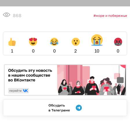
868
море и побережье
1
0
0
2
10
0
Обсудить
в Телеграме