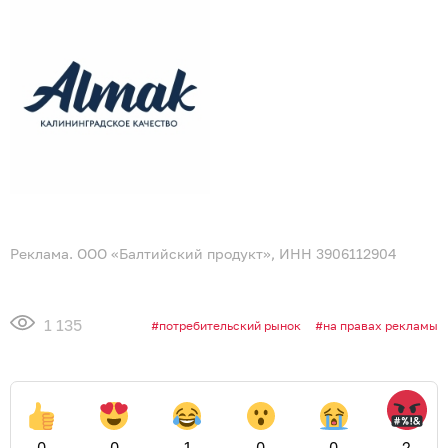
Реклама. ООО «Балтийский продукт», ИНН 3906112904
1 135
потребительский рынок
на правах рекламы
0
0
1
0
0
2