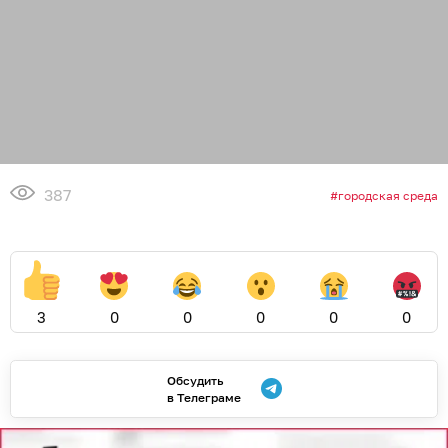
387
городская среда
3
0
0
0
0
0
Обсудить
в Телеграме