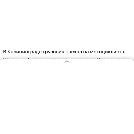
В Калининграде грузовик наехал на мотоциклиста.
Об этом «Клопс» сообщили очевидцы. Информацию
подтвердили в региональной Госавтоинспекции.
По предварительным данным, инцидент произошёл
6 августа в 18:00 на проспекте Калинина у дома
№28. Как отметили в Госавтоинспекции, водитель
автомобиля «КамАЗ» при перестроении совершил
наезд на мотоциклиста 1993 года рождения,
который двигался в прямом направлении.