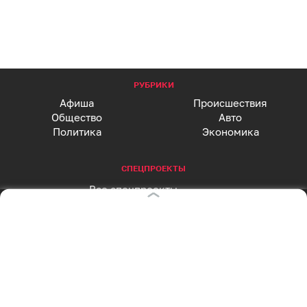
РУБРИКИ
Афиша
Происшествия
Общество
Авто
Политика
Экономика
СПЕЦПРОЕКТЫ
Все спецпроекты
Партнерские спецпроекты
АФИША
Главная страница
Куда пойти сегодня
СОЦСЕТИ
Вконтакте