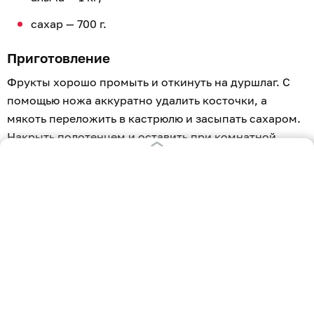
сахар — 700 г.
Приготовление
Фрукты хорошо промыть и откинуть на дуршлаг. С
помощью ножа аккуратно удалить косточки, а
мякоть переложить в кастрюлю и засыпать сахаром.
Накрыть полотенцем и оставить при комнатной
температуре на шесть часов, чтобы алыча дала сок.
Кастрюлю поставить на огонь и довести содержимое
до кипения. Затем снять пену и варить ещё 5–7
минут. При этом нужно постоянно помешивать
массу, чтобы она не пригорела.
Когда алыча закипит, снять кастрюлю с огня и дать
полностью остыть. На это может потребоваться от
четырёх до шести часов. Процедуру нужно