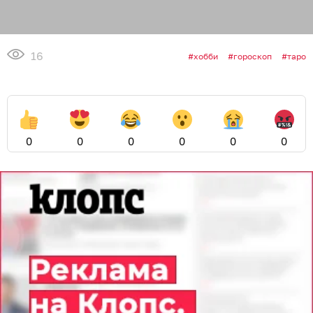
16
хобби
гороскоп
таро
0
0
0
0
0
0