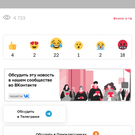
4 733
кино и тв
4
2
22
1
2
18
Обсудить
в Телеграме
Обсудить в Одноклассниках