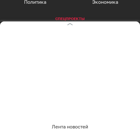
Политика
Экономика
СПЕЦПРОЕКТЫ
Все спецпроекты
Партнерские спецпроекты
АФИША
Главная страница
Куда пойти сегодня
СОЦСЕТИ
Вконтакте
Telegram
MAX
Одноклассники
Rutube
Дзен
Лента новостей
Оставаясь на сайте, Вы даете согласие на
RSS
использование cookies, которые мы используем