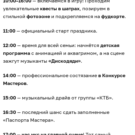
10:00–16:00
— включаемся в игру! Проходим
увлекательные
квесты в шатрах
, позируем в
стильной
фотозоне
и подкрепляемся на
фудкорте
.
11:00
— официальный старт праздника.
12:00
— время для всей семьи: начнётся
детская
программа
с анимацией и аквагримом, а на сцене
зажгут музыканты
«Дискодяди»
.
14:00
— профессиональное состязание
в Конкурсе
Мастеров
.
15:00
— музыкальный драйв от группы «КТБ».
16:30
— последний шанс сдать заполненные
«Паспорта Мастера».
17:00
—
час икс на главной сцене
! Тот самый