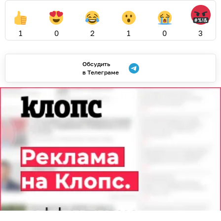
1
0
2
1
0
3
Обсудить
в Телеграме