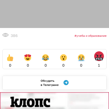
386
учеба и образование
0
0
0
0
0
1
Обсудить
в Телеграме