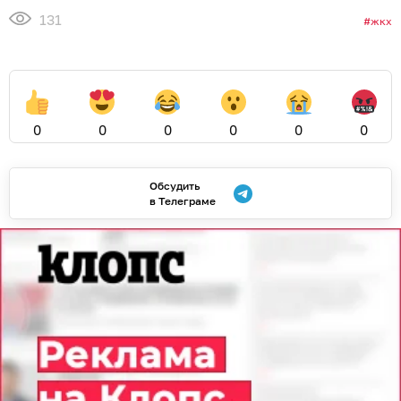
131
жкх
0
0
0
0
0
0
Обсудить
в Телеграме