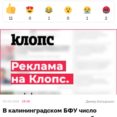
11
0
1
0
1
2
08.08.2026
19:18
Дамир Батыршин
В калининградском БФУ число