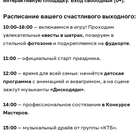
интерактивную площадку. Вход свободный (0+).
Расписание вашего счастливого выходного:
10:00–16:00
— включаемся в игру! Проходим
увлекательные
квесты в шатрах
, позируем в
стильной
фотозоне
и подкрепляемся на
фудкорте
.
11:00
— официальный старт праздника.
12:00
— время для всей семьи: начнётся
детская
программа
с анимацией и аквагримом, а на сцене
зажгут музыканты
«Дискодяди»
.
14:00
— профессиональное состязание
в Конкурсе
Мастеров
.
15:00
— музыкальный драйв от группы «КТБ».