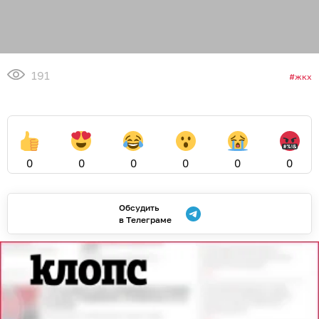
191
жкх
0
0
0
0
0
0
Обсудить
в Телеграме