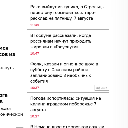
Раки выйдут из тупика, а Стрельцы
перестанут сомневаться: таро-
расклад на пятницу, 7 августа
11:04
В Госдуме рассказали, когда
россиянам начнут приходить
жировки в «Госуслуги»
мся
сов из
10:47
Фолк, казаки и огненное шоу: в
ызнуть
субботу в Славском районе
запланировано 3 необычных
события
10:37
рга
Погода испортилась: ситуация на
в
калининградском побережье 7
зжают
августа
ронической
10:27
В Немане двое отморозков сожгли