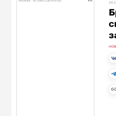
РЕКЛАМА • VK.COM/CLUB174147223
29.1
Б
с
з
НО