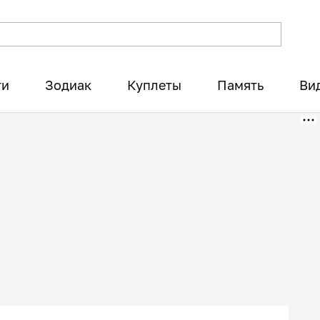
ти
Зодиак
Куплеты
Память
Ви