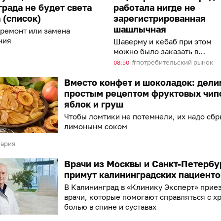
рада не будет света
работала нигде не
а (список)
зарегистрированная
шашлычная
 ремонт или замена
ния
Шаверму и кебаб при этом
можно было заказать в
интернете с доставкой
потребительский рынок
08:50
Вместо конфет и шоколадок: дели
простым рецептом фруктовых чип
яблок и груш
Чтобы ломтики не потемнели, их надо сбр
лимонынм соком
нария
Врачи из Москвы и Санкт-Петербу
примут калининградских пациенто
В Калининград в «Клинику Эксперт» прие
врачи, которые помогают справляться с х
болью в спине и суставах