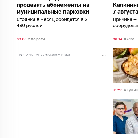
продавать абонементы на
Калининг
муниципальные парковки
7 август
Стоянка в месяц обойдётся в 2
Причина —
480 рублей
оборудова
дороги
жкх
08:06
06:14
РЕКЛАМА • VK.COM/CLUB174147223
кули
01:53