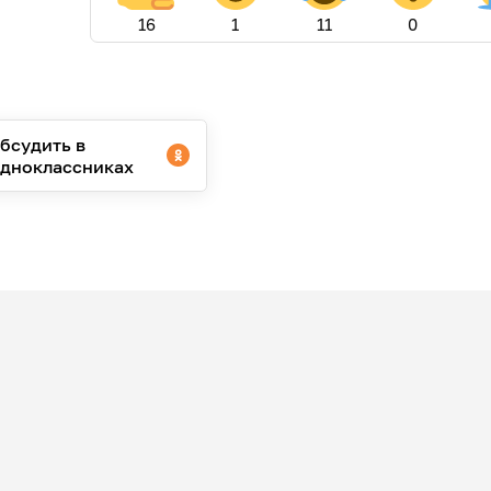
16
1
11
0
бсудить в
дноклассниках