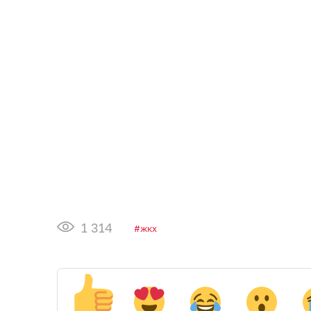
1 314
жкх