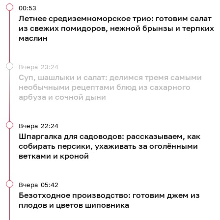
00:53
Летнее средиземноморское трио: готовим салат
из свежих помидоров, нежной брынзы и терпких
маслин
Вчера
23:24
Суп, шашлыки и салат: делимся тремя самыми
необычными рецептами блюд из сахарного
арбуза и сочной дыни
Вчера
22:24
Шпаргалка для садоводов: рассказываем, как
собирать персики, ухаживать за оголёнными
ветками и кроной
Вчера
05:42
Безотходное производство: готовим джем из
плодов и цветов шиповника