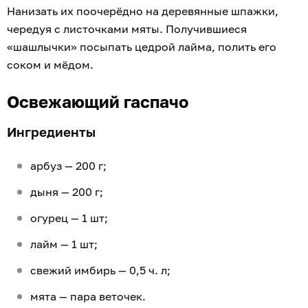
Нанизать их поочерёдно на деревянные шпажки,
чередуя с листочками мяты. Получившиеся
«шашлычки» посыпать цедрой лайма, полить его
соком и мёдом.
Освежающий гаспачо
Ингредиенты
арбуз — 200 г;
дыня — 200 г;
огурец — 1 шт;
лайм — 1 шт;
свежий имбирь — 0,5 ч. л;
мята — пара веточек.