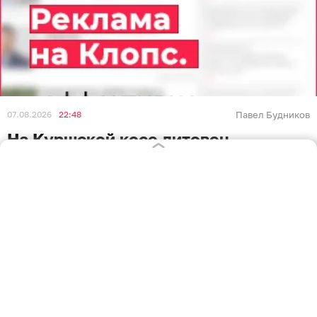
07.08.2026
22:48
Павел Будников
На Куршской косе литовец
протаранил шлагбаум, объехал
«зубы дракона» и пытался попасть в
Россию
КАЛИНИНГРАД
На погранпереходе на Куршской косе 40-летний
литовец протаранил шлагбаум и пытался попасть в
Калининградскую область. Об этом сообщает
ТАСС
в