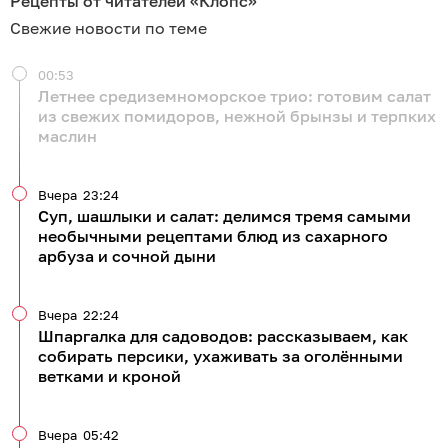
Рецепты от читателей «Клопс»
Свежие новости по теме
00:53
Летнее средиземноморское трио: готовим салат
из свежих помидоров, нежной брынзы и терпких
маслин
Вчера
23:24
Суп, шашлыки и салат: делимся тремя самыми
необычными рецептами блюд из сахарного
арбуза и сочной дыни
Вчера
22:24
Шпаргалка для садоводов: рассказываем, как
собирать персики, ухаживать за оголёнными
ветками и кроной
Вчера
05:42