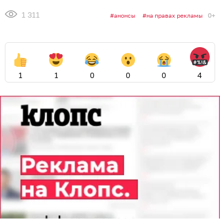
1 311
0+
анонсы
на правах рекламы
1
1
0
0
0
4