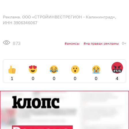
Реклама. ООО «СТРОЙИНВЕСТРЕГИОН - Калининград»,
ИНН 3906346067
873
0+
анонсы
на правах рекламы
1
0
0
0
0
4