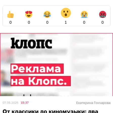
0
0
0
1
0
0
07.08.2026
15:37
Екатерина Гончарова
От классики до киномузыки: два