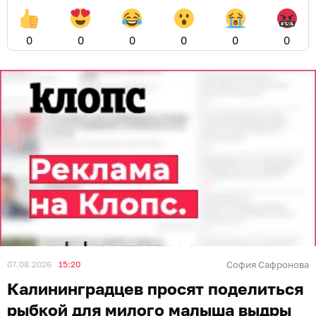
0
0
0
0
0
0
07.08.2026
15:20
София Сафронова
Калининградцев просят поделиться
рыбкой для милого малыша выдры