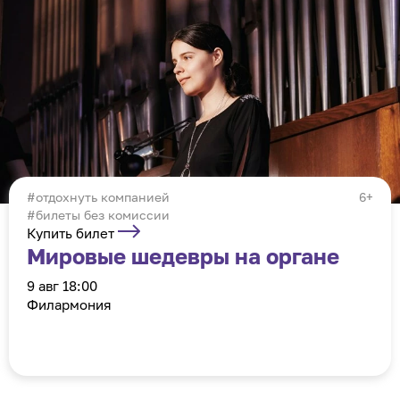
отдохнуть компанией
6+
#билеты без комиссии
Органистка Мария Гаврилюк.
Фото предоставлено организаторами
Купить билет
Мировые шедевры на органе
9 авг 18:00
Филармония