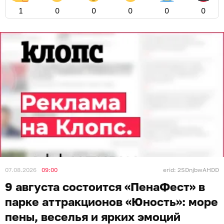
1
0
0
0
0
0
07.08.2026
09:00
erid: 2SDnjbwAHDD
9 августа состоится «ПенаФест» в
парке аттракционов «Юность»: море
пены, веселья и ярких эмоций