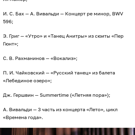
И. С. Бах — А. Вивальди — Концерт ре минор, BWV
596;
Э. Григ — «Утро» и «Танец Анитры» из сюиты «Пер
Гюнт»;
С. В. Рахманинов — «Вокализ»;
П. И. Чайковский — «Русский танец» из балета
«Лебединое озеро»;
Дж. Гершвин — Summertime («Летняя пора»);
А. Вивальди — 3 часть из концерта «Лето», цикл
«Времена года».