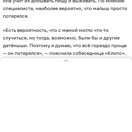
она учит их добывать пищу и выживать. По мнению
специалиста, наиболее вероятно, что малыш просто
потерялся.
«Есть вероятность, что с мамой могло что-то
случиться, но тогда, возможно, были бы и другие
детёныши. Поэтому я думаю, что всё гораздо проще
— он потерялся», — пояснила собеседница «Клопс».
Люди, обнаружившие зверька, успели покормить его
рыбой. Однако, как отметила Садовская, та
оказалась неподходящей.
«Им больше положено есть пресноводную рыбу, а
его, видимо, накормили морской. Поэтому сегодня у
него была весёлая ночь», — делится директор
учреждения.