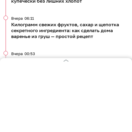
купечески без лишних хлопот
Вчера
06:11
Килограмм свежих фруктов, сахар и щепотка
секретного ингредиента: как сделать дома
варенье из груш — простой рецепт
Вчера
00:53
Летнее средиземноморское трио: готовим салат
из свежих помидоров, нежной брынзы и терпких
маслин
Все новости по теме
4 805
кулинария
рецепты