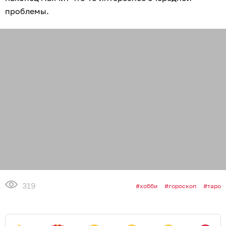
проблемы.
319
хобби
гороскоп
таро