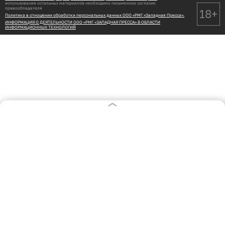
использования остальных материалов необходимо письменное согласие
правообладателя
Политика в отношении обработки персональных данных ООО «РМГ «Западная Пресса».
ИНФОРМАЦИЯ О ДЕЯТЕЛЬНОСТИ ООО «РМГ «ЗАПАДНАЯ ПРЕССА» В ОБЛАСТИ
ИНФОРМАЦИОННЫХ ТЕХНОЛОГИЙ