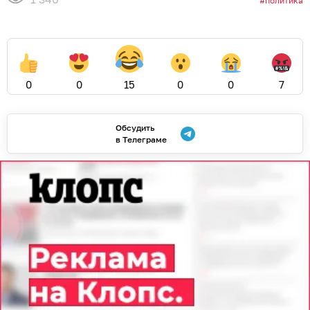
политика
0
0
15
0
0
7
Обсудить
в Телеграме