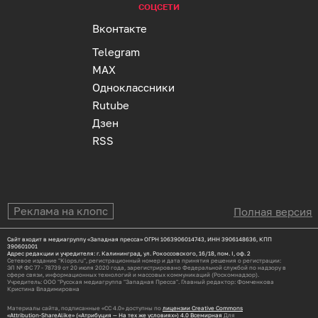
СОЦСЕТИ
Вконтакте
Telegram
MAX
Одноклассники
Rutube
Дзен
RSS
Реклама на клопс
Полная версия
Сайт входит в медиагруппу «Западная пресса» ОГРН 1063906014743, ИНН 3906148636, КПП
390601001
Адрес редакции и учредителя: г. Калининград, ул. Рокоссовского, 16/18, пом. I, оф. 2
Сетевое издание "Klops.ru", регистрационный номер и дата принятия решения о регистрации:
ЭЛ № ФС 77 - 78739 от 20 июля 2020 года, зарегистрировано Федеральной службой по надзору в
сфере связи, информационных технологий и массовых коммуникаций (Роскомнадзор).
Учредитель: ООО "Русская медиагруппа "Западная Пресса". Главный редактор: Фомченкова
Кристина Владимировна
Материалы сайта, подписанные «CC 4.0» доступны по
лицензии Creative Commons
«Attribution-ShareAlike» («Атрибуция — На тех же условиях») 4.0 Всемирная
Для