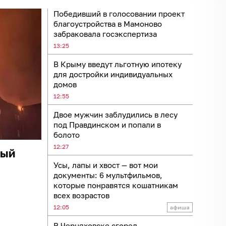
Победивший в голосовании проект
благоустройства в Мамоново
забраковала госэкспертиза
13:25
В Крыму введут льготную ипотеку
для достройки индивидуальных
домов
12:55
Двое мужчин заблудились в лесу
под Правдинском и попали в
болото
12:27
ный
Усы, лапы и хвост — вот мои
документы: 6 мультфильмов,
которые понравятся кошатникам
всех возрастов
12:05
В Черняховске сгорел