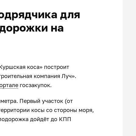
одрядчика для
одорожки на
Куршская коса» построит
роительная компания Луч».
ортале
госзакупок.
метра. Первый участок (от
территории косы со стороны моря,
елодорожка дойдёт до КПП