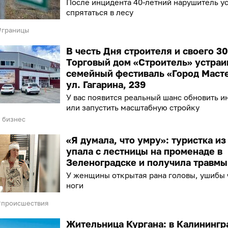
После инцидента 40-летний нарушитель у
спрятаться в лесу
границы
В честь Дня строителя и своего 3
Торговый дом «Строитель» устраи
семейный фестиваль «Город Маст
ул. Гагарина, 239
У вас появится реальный шанс обновить и
или запустить масштабную стройку
 бизнес
«Я думала, что умру»: туристка и
упала с лестницы на променаде в
Зеленоградске и получила травмы
У женщины открытая рана головы, ушибы 
ноги
происшествия
Жительница Кургана: в Калинингр