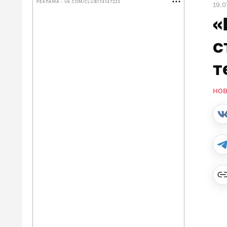
РЕКЛАМА • VK.COM/CLUB174147223
19.0
«
с
т
НО