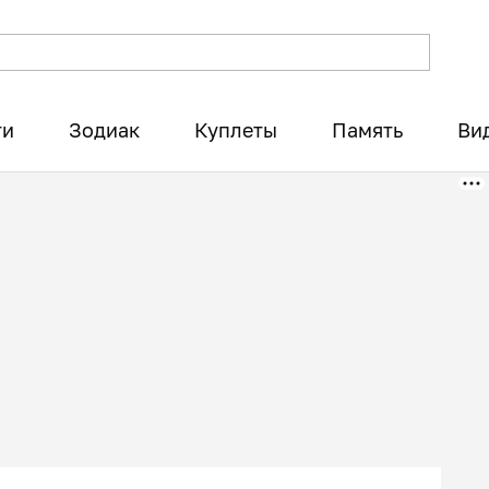
ти
Зодиак
Куплеты
Память
Ви