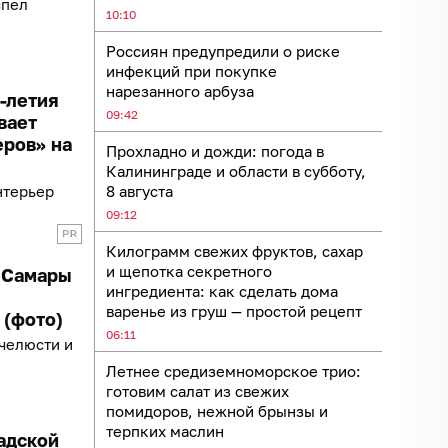
спел
10:10
Россиян предупредили о риске
инфекций при покупке
нарезанного арбуза
0-летия
09:42
вает
еров» на
Прохладно и дожди: погода в
Калининграде и области в субботу,
нтерьер
8 августа
09:12
Килограмм свежих фруктов, сахар
и щепотка секретного
з Самары
ингредиента: как сделать дома
варенье из груш — простой рецепт
 (фото)
06:11
челюсти и
Летнее средиземноморское трио:
готовим салат из свежих
помидоров, нежной брынзы и
терпких маслин
адской