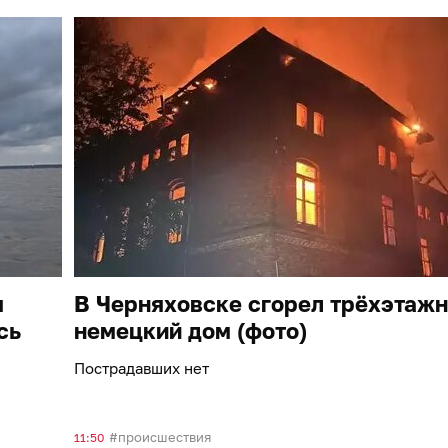
я
В Черняховске сгорел трёхэтаж
сь
немецкий дом (фото)
Пострадавших нет
происшествия
11:50