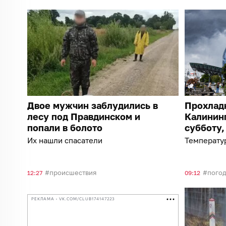
Двое мужчин заблудились в
Прохладн
лесу под Правдинском и
Калининг
попали в болото
субботу,
Их нашли спасатели
Температур
происшествия
пого
12:27
09:12
РЕКЛАМА • VK.COM/CLUB174147223