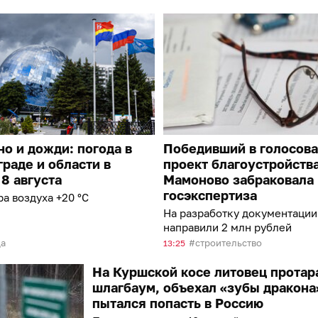
о и дожди: погода в
Победивший в голосов
раде и области в
проект благоустройства
 8 августа
Мамоново забраковала
госэкспертиза
а воздуха +20 °С
На разработку документации
направили 2 млн рублей
да
строительство
13:25
На Куршской косе литовец протар
шлагбаум, объехал «зубы дракона
пытался попасть в Россию