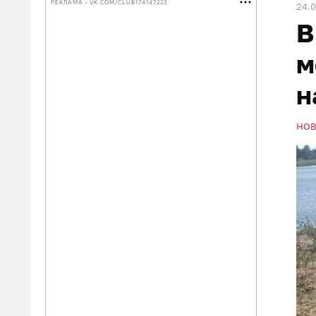
РЕКЛАМА • VK.COM/CLUB174147223
24.
В
м
н
НО