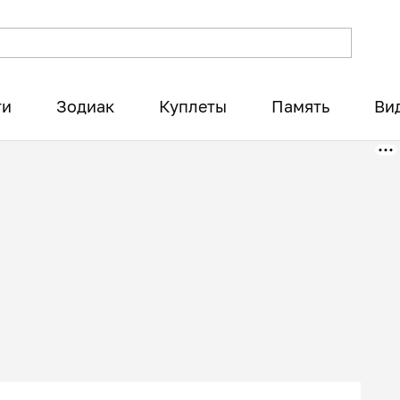
ти
Зодиак
Куплеты
Память
Ви