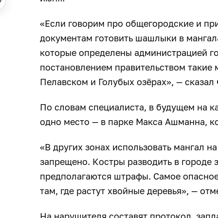
«Если говорим про общегородские и пр
документам готовить шашлыки в мангала
которые определены администрацией го
постановлением правительством такие 
Пелавском и Голубых озёрах», — сказал
По словам специалиста, в будущем на к
одно место — в парке Макса Ашманна, к
«В других зонах использовать мангал н
запрещено. Костры разводить в городе 
предполагаются штрафы. Самое опасное 
там, где растут хвойные деревья», — от
На нарушителя составят протокол, запл