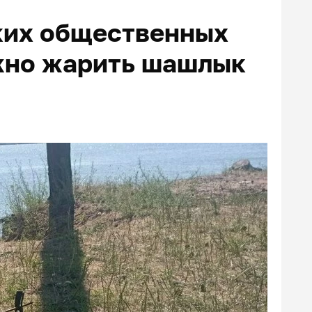
аких общественных
жно жарить шашлык