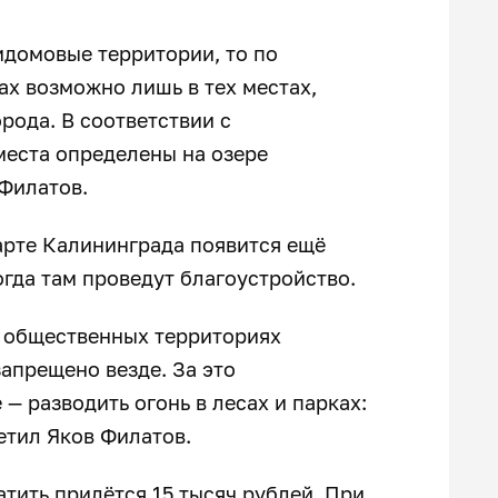
идомовые территории, то по
х возможно лишь в тех местах,
рода. В соответствии с
места определены на озере
 Филатов.
арте Калининграда появится ещё
огда там проведут благоустройство.
а общественных территориях
запрещено везде. За это
— разводить огонь в лесах и парках:
метил Яков Филатов.
атить придётся 15 тысяч рублей. При