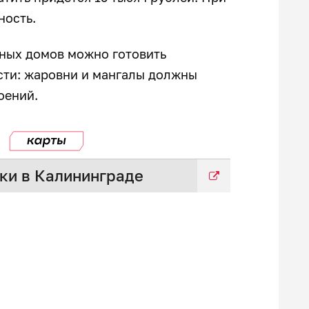
нность.
тных домов можно готовить
сти: жаровни и мангалы должны
роений.