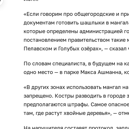
«Если говорим про общегородские и пр
документам готовить шашлыки в мангала
которые определены администрацией го
постановлением правительством такие 
Пелавском и Голубых озёрах», — сказал
По словам специалиста, в будущем на к
одно место — в парке Макса Ашманна, к
«В других зонах использовать мангал н
запрещено. Костры разводить в городе 
предполагаются штрафы. Самое опасное 
там, где растут хвойные деревья», — от
На нарушителя составят протокол, запл