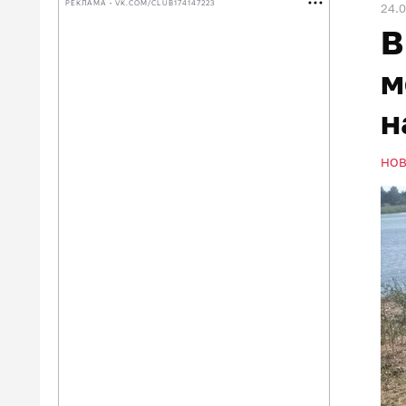
РЕКЛАМА • VK.COM/CLUB174147223
24.
В
м
н
НО