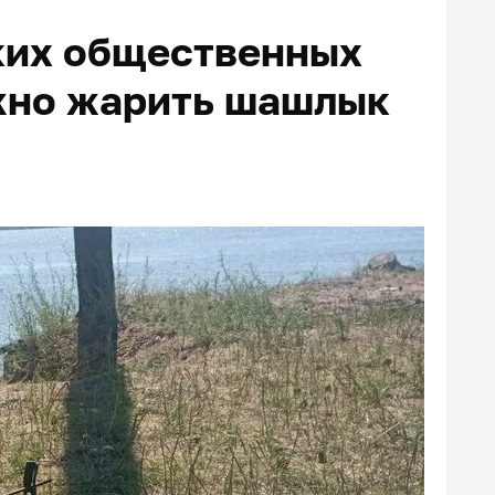
аких общественных
жно жарить шашлык