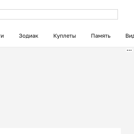
ти
Зодиак
Куплеты
Память
Ви