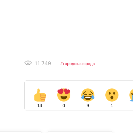
11 749
городская среда
14
0
9
1