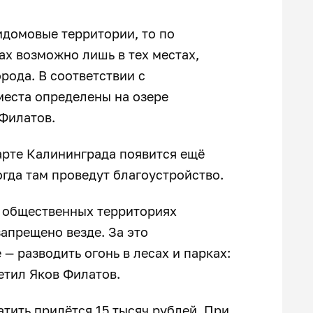
идомовые территории, то по
х возможно лишь в тех местах,
рода. В соответствии с
места определены на озере
 Филатов.
арте Калининграда появится ещё
огда там проведут благоустройство.
а общественных территориях
запрещено везде. За это
— разводить огонь в лесах и парках:
метил Яков Филатов.
атить придётся 15 тысяч рублей. При