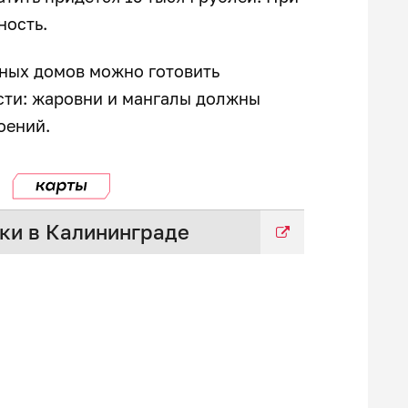
нность.
тных домов можно готовить
сти: жаровни и мангалы должны
роений.