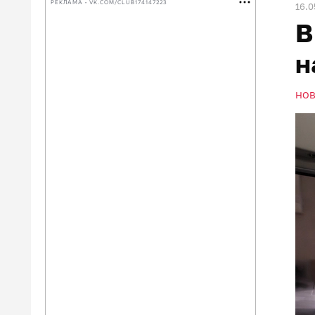
РЕКЛАМА • VK.COM/CLUB174147223
16.0
В
н
НО