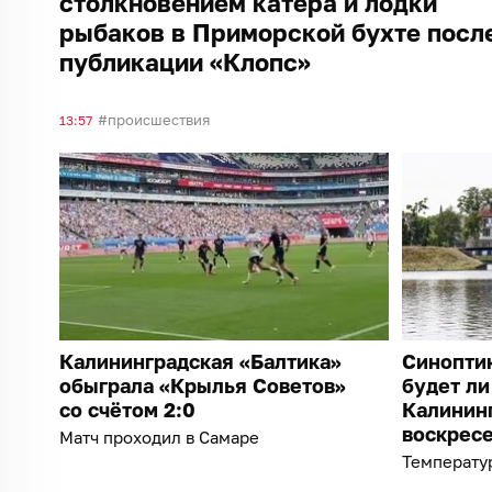
столкновением катера и лодки
рыбаков в Приморской бухте посл
публикации «Клопс»
происшествия
13:57
Калининградская «Балтика»
Синоптик
обыграла «Крылья Советов»
будет ли
со счётом 2:0
Калининг
воскресе
Матч проходил в Самаре
Температур