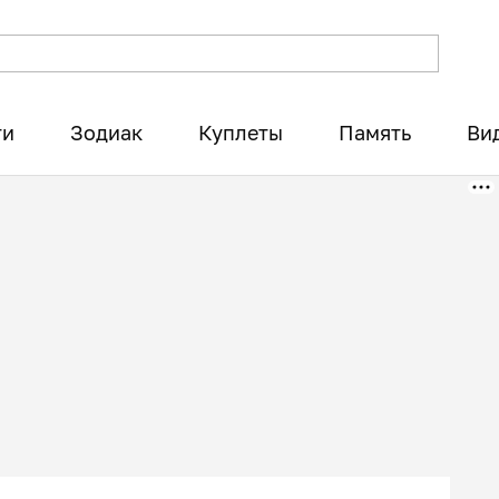
ти
Зодиак
Куплеты
Память
Ви