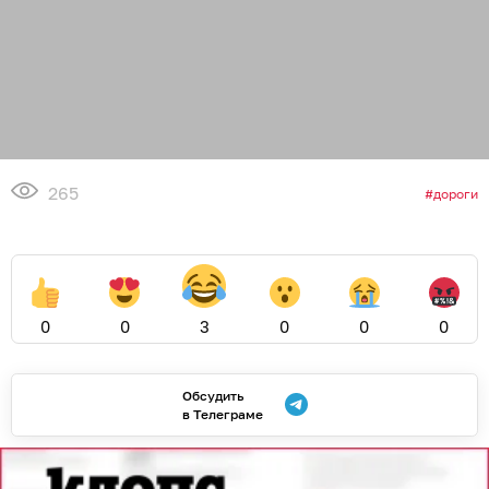
265
дороги
0
0
3
0
0
0
Обсудить
в Телеграме