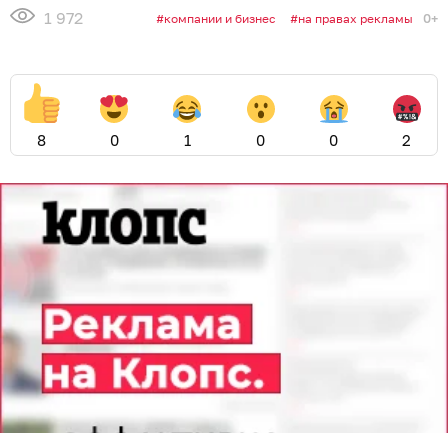
1 972
0+
компании и бизнес
на правах рекламы
8
0
1
0
0
2