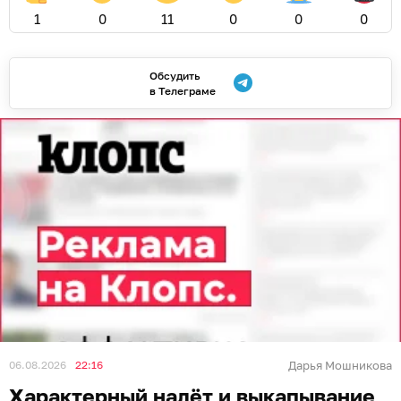
1
0
11
0
0
0
Обсудить
в Телеграме
06.08.2026
22:16
Дарья Мошникова
Характерный налёт и выкапывание