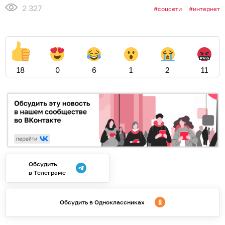
2 327
соцсети
интернет
18
0
6
1
2
11
Обсудить
в Телеграме
Обсудить в Одноклассниках