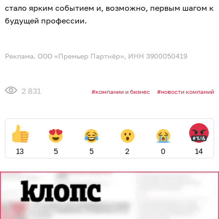
стало ярким событием и, возможно, первым шагом к
будущей профессии.
Реклама. ООО «Премьер Партнёр», ИНН 3900050419
2 831
компании и бизнес
новости компаний
13
5
5
2
0
14