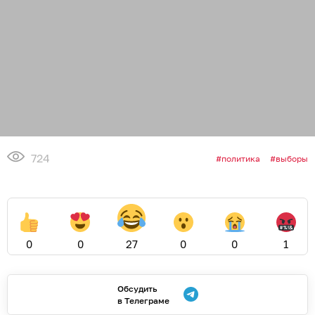
724
политика
выборы
0
0
27
0
0
1
Обсудить
в Телеграме