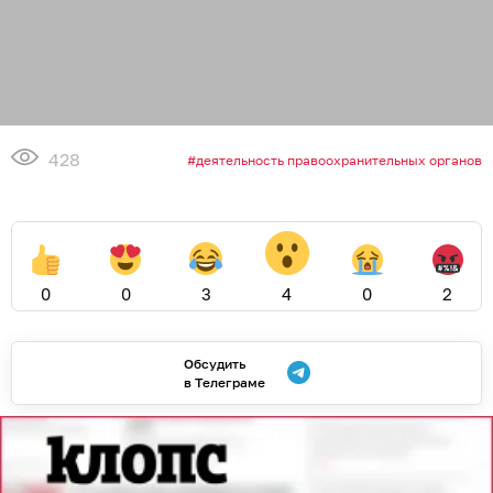
428
деятельность правоохранительных органов
0
0
3
4
0
2
Обсудить
в Телеграме