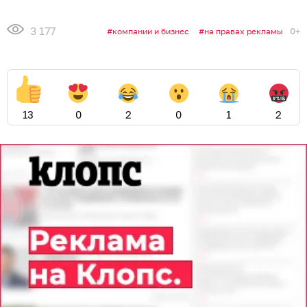
3 177
0+
компании и бизнес
на правах рекламы
13
0
2
0
1
2