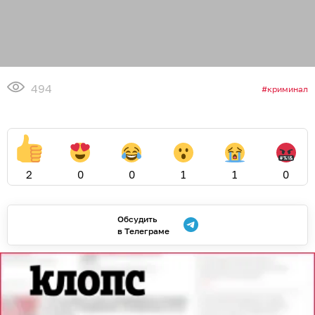
494
криминал
2
0
0
1
1
0
Обсудить
в Телеграме