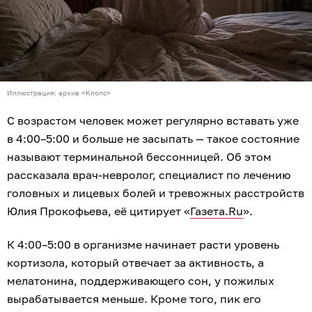
прерывистым. Разбудить человека могут даже
небольшой шум, свет или физический дискомфорт, а
снова погрузиться в глубокую фазу бывает сложнее.
Если после раннего пробуждения не удаётся заснуть
в течение 20 минут, врач советует встать с кровати и
вернуться только при сильной сонливости: «Если вы
лежите и тревожитесь, мозг формирует рефлекс:
«Кровать — это место для беспокойства». Нужно
разорвать эту связь».
После подъёма Прокофьева рекомендует включить
яркий свет или выйти на улицу, чтобы помочь
организму перестроить внутренние часы. Днём
лучше не досыпать, за два часа до ночного отдыха
стоит приглушить освещение, а в течение дня — хотя
бы 30–40 минут уделить физической активности.