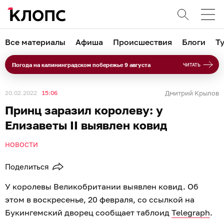
Все материалы
Афиша
Происшествия
Блоги
Т
Погода на калининградском побережье 9 августа
ЧИТАТЬ
20.02.2022
15:06
Дмитрий Крылов
Принц заразил королеву: у
Елизаветы II выявлен ковид
НОВОСТИ
Поделиться
У королевы Великобритании выявлен ковид. Об
этом в воскресенье, 20 февраля, со ссылкой на
Букингемский дворец сообщает таблоид
Telegraph
.