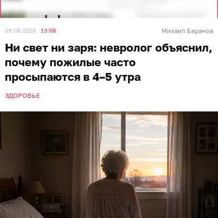
С возрастом человек может регулярно вставать уже
в 4:00–5:00 и больше не засыпать — такое состояние
называют терминальной бессонницей. Об этом
рассказала врач-невролог, специалист по лечению
головных и лицевых болей и тревожных расстройств
Юлия Прокофьева, её цитирует «
Газета.Ru
».
К 4:00–5:00 в организме начинает расти уровень
кортизола, который отвечает за активность, а
мелатонина, поддерживающего сон, у пожилых
вырабатывается меньше. Кроме того, пик его
выработки с возрастом сдвигается на более раннее
время. Поэтому человек может уснуть около 21:30,
проспать положенные шесть-семь часов и
проснуться ещё до рассвета.
Сон с годами становится более поверхностным и