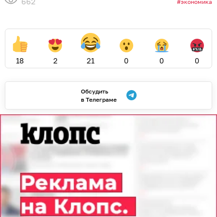
662
экономика
18
2
21
0
0
0
Обсудить
в Телеграме