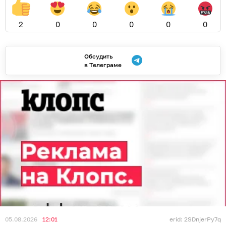
2
0
0
0
0
0
Обсудить
в Телеграме
05.08.2026
12:01
erid: 2SDnjerPy7q