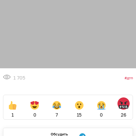
1 705
дтп
1
0
7
15
0
26
Обсудить