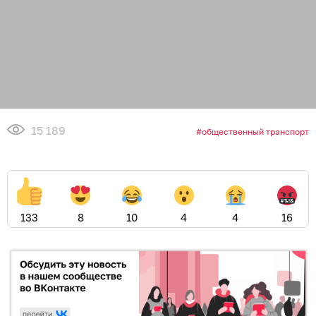
15 189
общественный транспорт
133
8
10
4
4
16