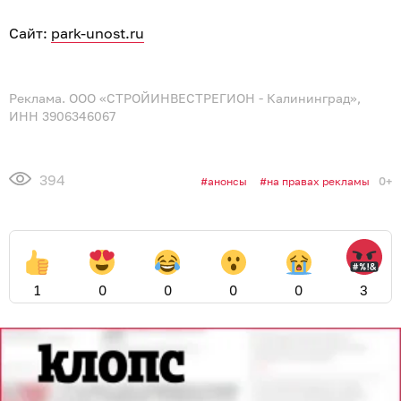
Сайт:
park-unost.ru
Реклама. ООО «СТРОЙИНВЕСТРЕГИОН - Калининград»,
ИНН 3906346067
394
0+
анонсы
на правах рекламы
1
0
0
0
0
3