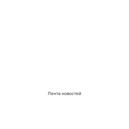
391
жкх
Лента новостей
1
0
1
0
0
1