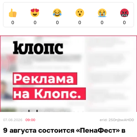
0
0
0
0
0
0
07.08.2026
09:00
erid: 2SDnjbwAHDD
9 августа состоится «ПенаФест» в