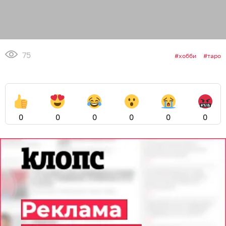
75
хобби
таро
0
0
0
0
0
0