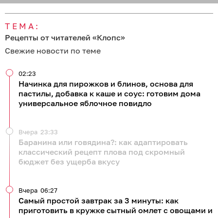
ТЕМА:
Рецепты от читателей «Клопс»
Свежие новости по теме
02:23
Начинка для пирожков и блинов, основа для
пастилы, добавка к каше и соус: готовим дома
универсальное яблочное повидло
Вчера
23:33
Баранина или говядина?: как адаптировать
классический рецепт плова под скромный
бюджет без ущерба вкусу
Вчера
06:27
Самый простой завтрак за 3 минуты: как
приготовить в кружке сытный омлет с овощами и