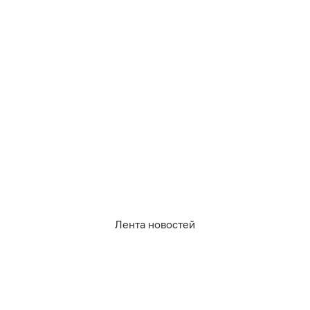
Лента новостей
3 991
огород
рецепты
сад