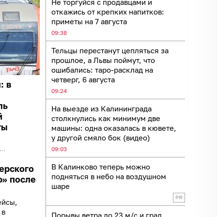
Не торгуйся с продавцами и
откажись от крепких напитков:
приметы на 7 августа
09:38
Тельцы перестанут цепляться за
прошлое, а Львы поймут, что
ошибались: таро-расклад на
четверг, 6 августа
: в
09:24
ль
На выезде из Калининграда
й
столкнулись как минимум две
ты
машины: одна оказалась в кювете,
у другой смяло бок (видео)
09:03
В Калинково теперь можно
ерского
подняться в небо на воздушном
ю» после
шаре
ейсы,
 в
Порывы ветра до 23 м/с и град