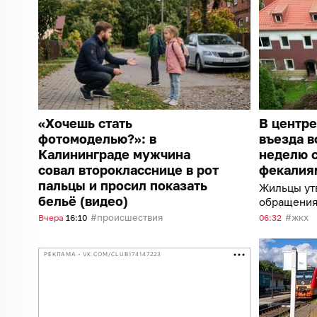
«Хочешь стать
В центре
фотомоделью?»: в
въезда в
Калининграде мужчина
неделю с
совал второкласснице в рот
фекалия
пальцы и просил показать
Жильцы ут
бельё (видео)
обращения
службы пок
происшествия
жкх
Вчера
16:10
06:32
привели
РЕКЛАМА • VK.COM/CLUB174147223