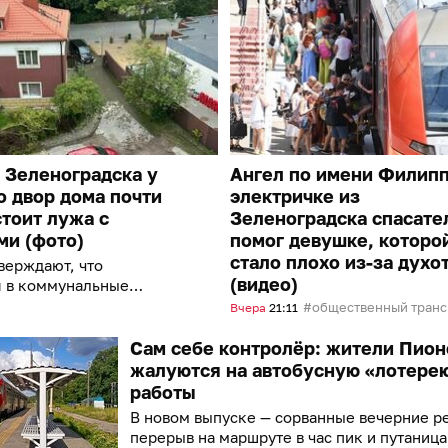
 Зеленоградска у
Ангел по имени Филипп
о двор дома почти
электричке из
тоит лужа с
Зеленоградска спасате
ми (фото)
помог девушке, которо
стало плохо из-за духо
верждают, что
(видео)
 в коммунальные
а ни к чему не
общественный транспорт
Вчера
21:11
Сам себе контролёр: жители Пион
жалуются на автобусную «лотере
работы
В новом выпуске — сорванные вечерние р
перерыв на маршруте в час пик и путаница