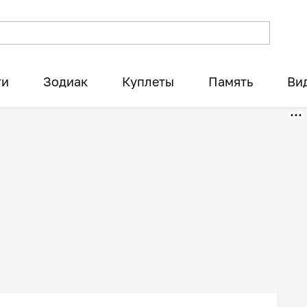
ти
Зодиак
Куплеты
Память
Ви