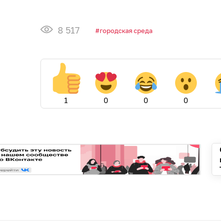
8 517
городская среда
1
0
0
0