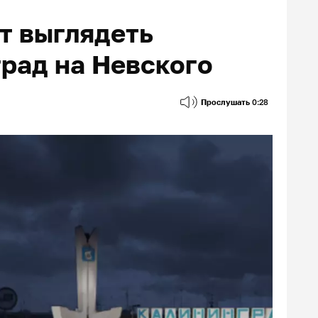
т выглядеть
град на Невского
Прослушать
0:28