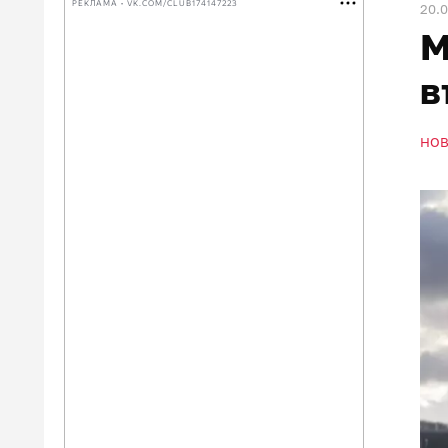
РЕКЛАМА • VK.COM/CLUB174147223
20.0
М
в
НО