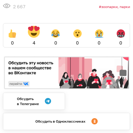
2 667
зоопарки, парки
0
4
0
0
0
0
Обсудить
в Телеграме
Обсудить в Одноклассниках