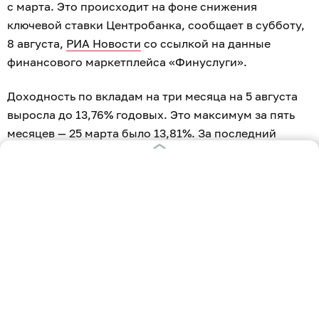
с марта. Это происходит на фоне снижения
ключевой ставки Центробанка, сообщает в субботу,
8 августа,
РИА Новости
со ссылкой на данные
финансового маркетплейса «Финуслуги».
Доходность по вкладам на три месяца на 5 августа
выросла до 13,76% годовых. Это максимум за пять
месяцев — 25 марта было 13,81%. За последний
месяц ставка выросла на 0,25%.
Ставки по депозитам на более длительный срок
тоже растут. Доходность по депозитам на шесть
месяцев достигла максимальных с конца апреля
13,04%, а сроком на год — наибольшего уровня с
конца марта в 12,37%. Показатели за месяц
увеличились по 0,12%.