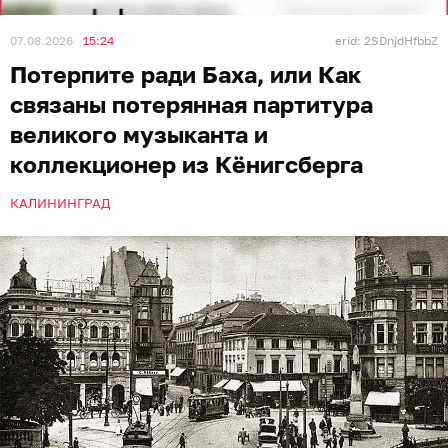
07.08.2026
15:24
erid: 2SDnjdHfbbZ
Потерпите ради Баха, или Как
связаны потерянная партитура
великого музыканта и
коллекционер из Кёнигсберга
КАЛИНИНГРАД