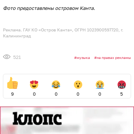
Фото предоставлены островом Канта.
Реклама. ГАУ КО «Остров Канта», ОГРН 1023900597720, г.
Калининград
521
музыка
на правах рекламы
9
0
0
0
0
5