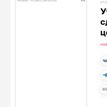
РЕКЛАМА • VK.COM/CLUB174147223
27.0
У
с
ц
НО