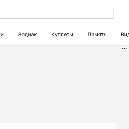
ти
Зодиак
Куплеты
Память
Ви