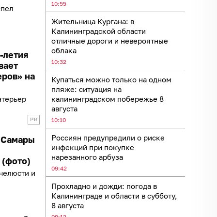
10:55
спел
Жительница Кургана: в
Калининградской области
отличные дороги и невероятные
облака
0-летия
10:32
вает
еров» на
Купаться можно только на одном
пляже: ситуация на
нтерьер
калининградском побережье 8
августа
10:10
Россиян предупредили о риске
з Самары
инфекций при покупке
нарезанного арбуза
 (фото)
09:42
челюсти и
Прохладно и дожди: погода в
Калининграде и области в субботу,
8 августа
09:12