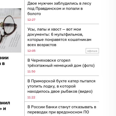
Двое мужчин заблудились в лесу
под Правдинском и попали в
болото
12:27
Усы, лапы и хвост — вот мои
документы: 6 мультфильмов,
которые понравятся кошатникам
всех возрастов
12:05
ании
В Черняховске сгорел
 в
трёхэтажный немецкий дом (фото)
11:50
В Приморской бухте катер пытался
утопить лодку, в которой
находилось двое рыбаков (видео)
11:22
анил
В России банки станут отказывать в
» и
переводах при вредоносном ПО