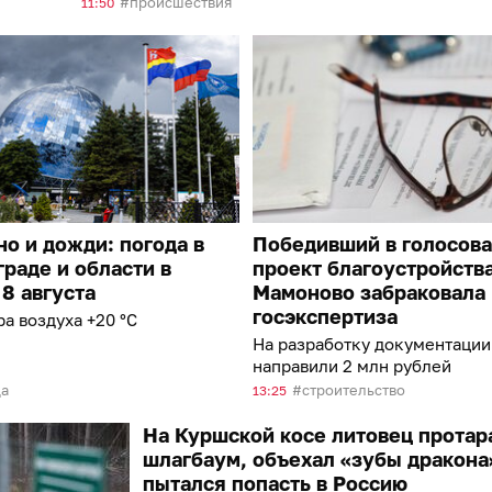
происшествия
11:50
о и дожди: погода в
Победивший в голосов
раде и области в
проект благоустройства
 8 августа
Мамоново забраковала
госэкспертиза
а воздуха +20 °С
На разработку документации
направили 2 млн рублей
да
строительство
13:25
На Куршской косе литовец протар
шлагбаум, объехал «зубы дракона
пытался попасть в Россию