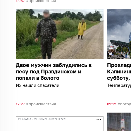
происшествия
13:57
Двое мужчин заблудились в
Прохладн
лесу под Правдинском и
Калининг
попали в болото
субботу,
Их нашли спасатели
Температур
происшествия
пого
12:27
09:12
РЕКЛАМА • VK.COM/CLUB174147223