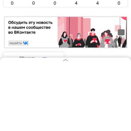
0
0
0
4
4
0
Обсудить
в Максе
Обсудить
в Телеграме