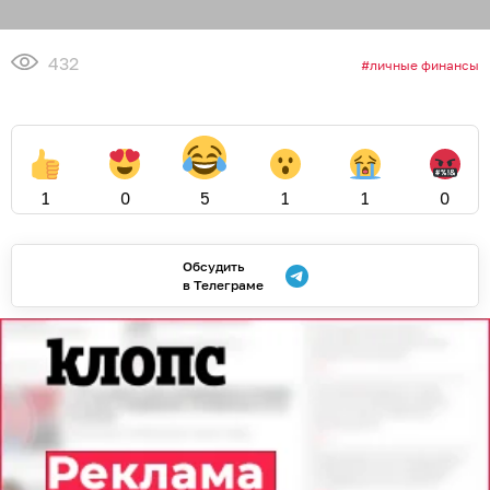
432
личные финансы
1
0
5
1
1
0
Обсудить
в Телеграме