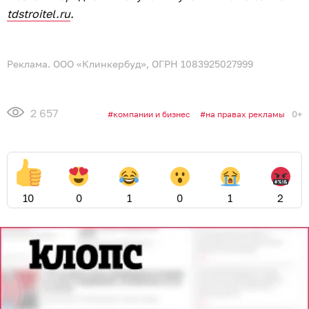
tdstroitel.ru
.
Реклама. ООО «Клинкербуд», ОГРН 1083925027999
2 657
0+
компании и бизнес
на правах рекламы
10
0
1
0
1
2