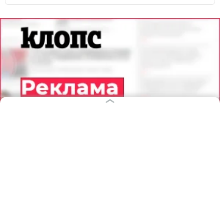
09.08.2026
09:07
Михаил Баранов
Из куртки — обратно в футболку:
прогноз погоды в Калининграде и
области на воскресенье
КАЛИНИНГРАД