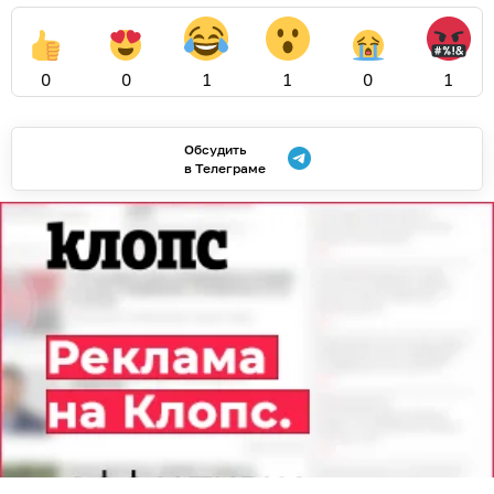
0
0
1
1
0
1
Обсудить
в Телеграме