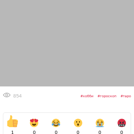
854
хобби
гороскоп
таро
1
0
0
0
0
0