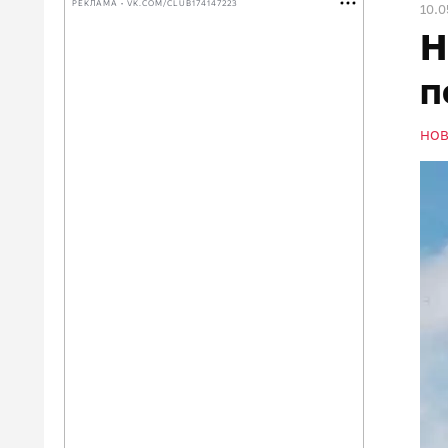
РЕКЛАМА • VK.COM/CLUB174147223
10.0
Н
п
НО