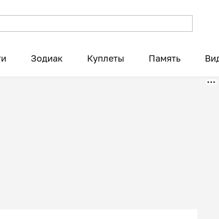
ти
Зодиак
Куплеты
Память
Ви