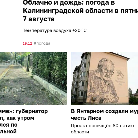
Облачно и дождь: погода в
Калининградской области в пятн
7 августа
Температура воздуха +20 °C
погода
19:12
яме»: губернатор
В Янтарном создали му
л, как утром
честь Лиса
лся по
Проект посвящён 80-летию
льной
области