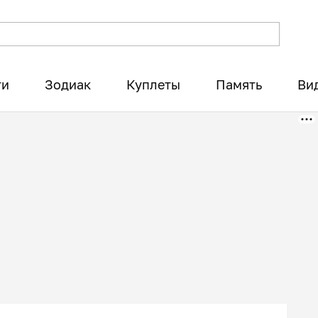
ти
Зодиак
Куплеты
Память
Ви