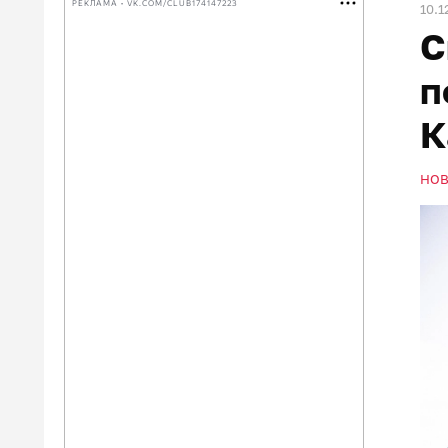
РЕКЛАМА • VK.COM/CLUB174147223
10.1
С
п
К
НО