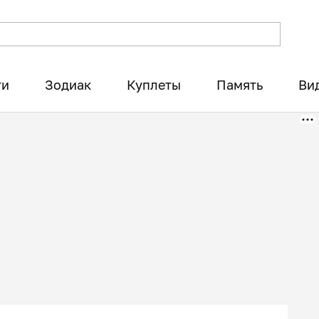
ти
Зодиак
Куплеты
Память
Ви