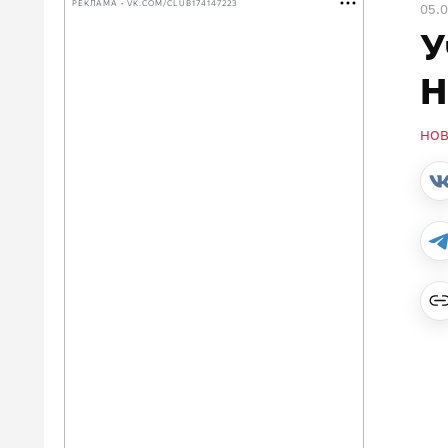
РЕКЛАМА • VK.COM/CLUB174147223
05.0
У
Н
НО