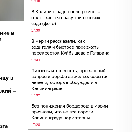
17:48
В Калининграде после ремонта
открываются сразу три детских
сада (фото)
17:39
ние в
м
В мэрии рассказали, как
водителям быстрее проезжать
перекрёсток Куйбышева с Гагарина
17:34
Литовская трезвость, провальный
вопрос и борьба за жильё: события
ицу в
недели, которые обсуждали в
Калининграде
ский —
17:32
Без понижения бордюров: в мэрии
признали, что не все дороги
Калининграда нормативны
17:28
рга