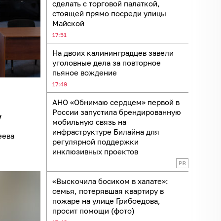
сделать с торговой палаткой,
стоящей прямо посреди улицы
Майской
17:51
На двоих калининградцев завели
уголовные дела за повторное
пьяное вождение
17:49
АНО «Обнимаю сердцем» первой в
России запустила брендированную
у
мобильную связь на
инфраструктуре Билайна для
еева
регулярной поддержки
инклюзивных проектов
«Выскочила босиком в халате»:
семья, потерявшая квартиру в
пожаре на улице Грибоедова,
просит помощи (фото)