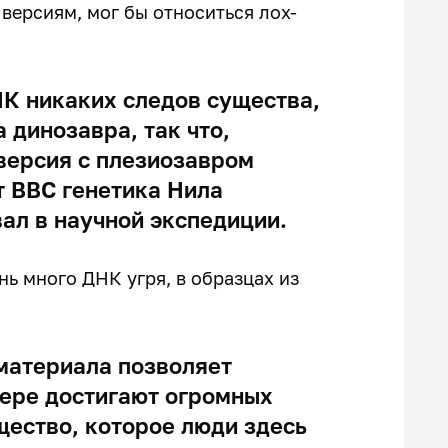
версиям, мог бы относиться лох-
НК никаких следов существа,
 динозавра, так что,
 версия с плезиозавром
т ВВС генетика Нила
вал в научной экспедиции.
нь много ДНК угря, в образцах из
 материала позволяет
зере достигают огромных
щество, которое люди здесь