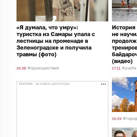
«Я думала, что умру»:
История 
туристка из Самары упала с
не научи
лестницы на променаде в
продолж
Зеленоградске и получила
трениро
травмы (фото)
байдароч
(видео)
происшествия
учеба
16:38
17:11
РЕКЛАМА • VK.COM/CLUB174147223
город
16:29