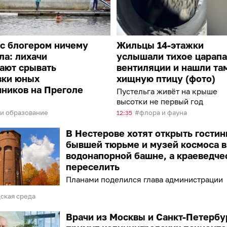
с блогером ничему
Жильцы 14-этажки
ла: лихачи
услышали тихое царапа
ают срывать
вентиляции и нашли та
вки юных
хищную птицу (фото)
ников на Преголе
Пустельга живёт на крыше
высотки не первый год
 и образование
флора и фауна
12:35
В Нестерове хотят открыть гостин
бывшей тюрьме и музей космоса в
водонапорной башне, а краеведче
переселить
Планами поделился глава администрации
ская среда
Врачи из Москвы и Санкт-Петербу