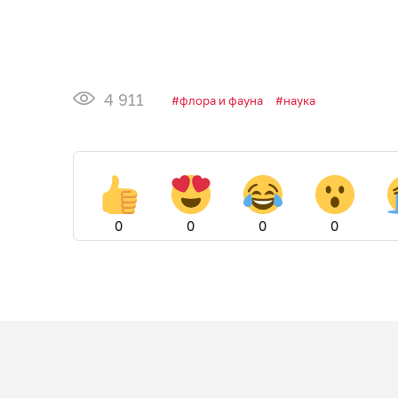
4 911
флора и фауна
наука
0
0
0
0