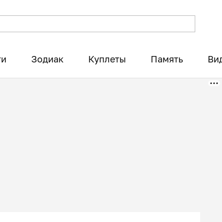
ти
Зодиак
Куплеты
Память
Ви