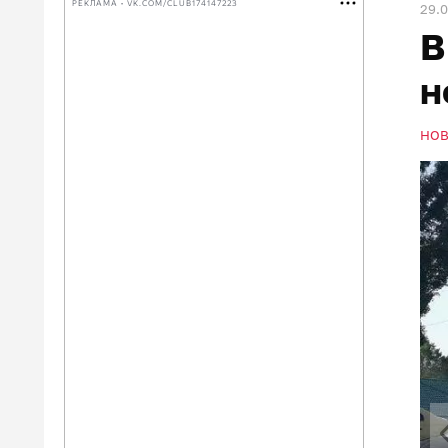
РЕКЛАМА • VK.COM/CLUB174147223
29.0
В
н
НО