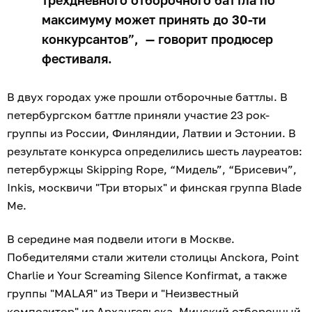
трёхдневного отборочного баттла по
максимуму может принять до 30-ти
конкурсантов”, — говорит продюсер
фестиваля.
В двух городах уже прошли отборочные баттлы. В
петербургском баттле приняли участие 23 рок-
группы из России, Финляндии, Латвии и Эстонии. В
результате конкурса определились шесть лауреатов:
петербуржцы Skipping Rope, “Мидель”, “Брисевич”,
Inkis, москвичи "Три вторых" и финская группа Blade
Me.
В середине мая подвели итоги в Москве.
Победителями стали жители столицы Anckora, Point
Charlie и Your Screaming Silence Konfirmat, а также
группы "MАLАЯ" из Твери и "Неизвестный
композитор" из Архангельска. Минский отборочный