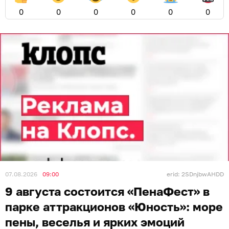
0
0
0
0
0
0
07.08.2026
09:00
erid: 2SDnjbwAHDD
9 августа состоится «ПенаФест» в
парке аттракционов «Юность»: море
пены, веселья и ярких эмоций