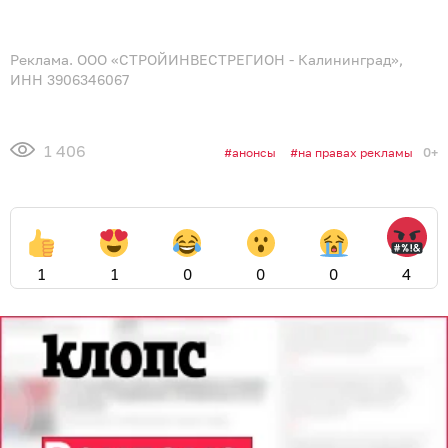
Реклама. ООО «СТРОЙИНВЕСТРЕГИОН - Калининград»,
ИНН 3906346067
1 406
0+
анонсы
на правах рекламы
1
1
0
0
0
4