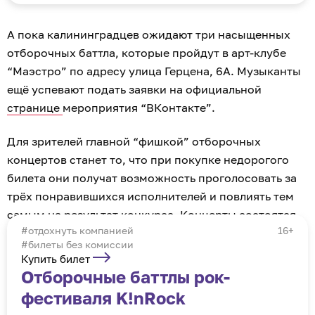
А пока калининградцев ожидают три насыщенных
отборочных баттла, которые пройдут в арт-клубе
“Маэстро” по адресу улица Герцена, 6А. Музыканты
ещё успевают подать заявки на официальной
странице
мероприятия “ВКонтакте”.
Для зрителей главной “фишкой” отборочных
концертов станет то, что при покупке недорогого
билета они получат возможность проголосовать за
трёх понравившихся исполнителей и повлиять тем
самым на результат конкурса. Концерты состоятся
отдохнуть компанией
16+
6, 13 и 20 июля в пять часов вечера.
#билеты без комиссии
Купить билет
Отборочные баттлы рок-
фестиваля K!nRock