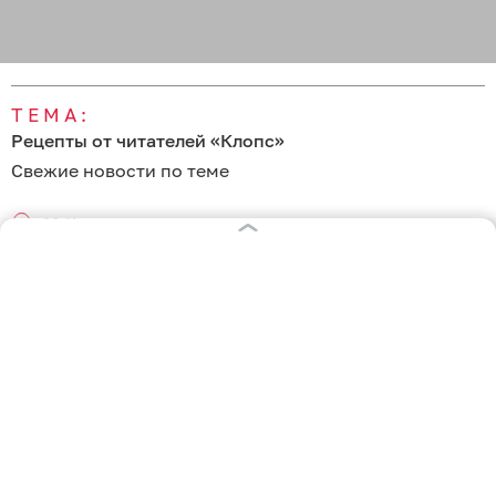
ТЕМА:
Рецепты от читателей «Клопс»
Свежие новости по теме
06:11
Килограмм свежих фруктов, сахар и щепотка
секретного ингредиента: как сделать дома
варенье из груш — простой рецепт
00:53
Летнее средиземноморское трио: готовим салат
из свежих помидоров, нежной брынзы и терпких
маслин
Вчера
23:24