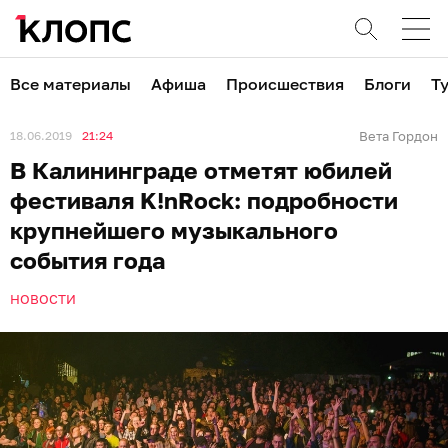
Все материалы
Афиша
Происшествия
Блоги
Т
18.06.2019
21:24
Вета Гордон
В Калининграде отметят юбилей
фестиваля K!nRock: подробности
крупнейшего музыкального
события года
НОВОСТИ