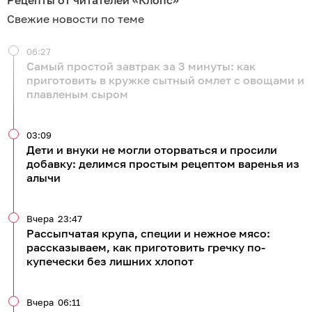
Рецепты от читателей «Клопс»
Свежие новости по теме
06:27
Самый простой завтрак за 3 минуты: как
приготовить в кружке сытный омлет с овощами и
плавленым сыром
03:09
Дети и внуки не могли оторваться и просили
добавку: делимся простым рецептом варенья из
алычи
Вчера
23:47
Рассыпчатая крупа, специи и нежное мясо:
рассказываем, как приготовить гречку по-
купечески без лишних хлопот
Вчера
06:11