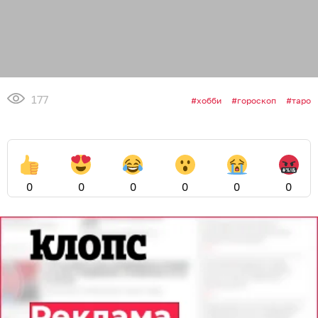
177
хобби
гороскоп
таро
0
0
0
0
0
0