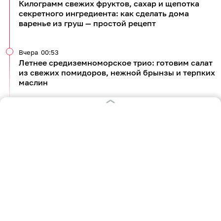
Килограмм свежих фруктов, сахар и щепотка
секретного ингредиента: как сделать дома
варенье из груш — простой рецепт
Вчера
00:53
Летнее средиземноморское трио: готовим салат
из свежих помидоров, нежной брынзы и терпких
маслин
Все новости по теме
4 591
кулинария
рецепты
2
0
2
0
0
0