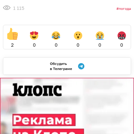
1 115
погода
2
0
0
0
0
0
Обсудить
в Телеграме