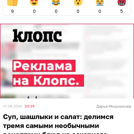
9
0
0
0
0
5
07.08.2026
23:24
Дарья Мошникова
Суп, шашлыки и салат: делимся
тремя самыми необычными