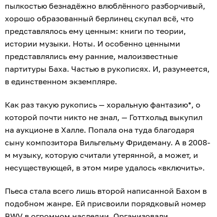
пылкостью безнадёжно влюблённого разборчивый,
хорошо образованный берлинец скупал всё, что
представлялось ему ценным: книги по теории,
истории музыки. Ноты. И особенно ценными
представлялись ему ранние, малоизвестные
партитуры Баха. Частью в рукописях. И, разумеется,
в единственном экземпляре.
Как раз такую рукопись — хоральную фантазию*, о
которой почти никто не знал, — Готтхольд выкупил
на аукционе в Халле. Попала она туда благодаря
сыну композитора Вильгельму Фридеману. А в 2008-
м музыку, которую считали утерянной, а может, и
несуществующей, в этом мире удалось «включить».
Пьеса стала всего лишь второй написанной Бахом в
подобном жанре. Ей присвоили порядковый номер
BWV в огромном наследии. Организовали