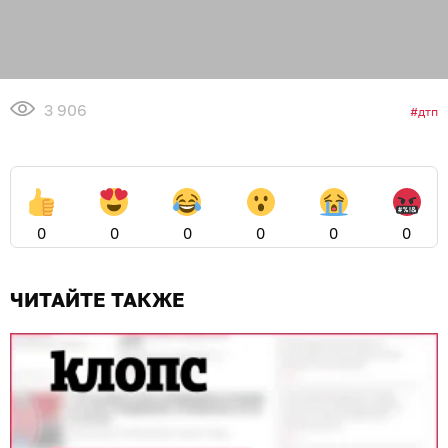
3 906
дтп
0
0
0
0
0
0
ЧИТАЙТЕ ТАКЖЕ