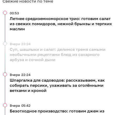
Свежие новости по теме
00:53
Летнее средиземноморское трио: готовим салат
из свежих помидоров, нежной брынзы и терпких
маслин
Вчера
23:24
Суп, шашлыки и салат: делимся тремя самыми
необычными рецептами блюд из сахарного
арбуза и сочной дыни
Вчера
22:24
Шпаргалка для садоводов: рассказываем, как
собирать персики, ухаживать за оголёнными
ветками и кроной
Вчера
05:42
Безотходное производство: готовим джем из