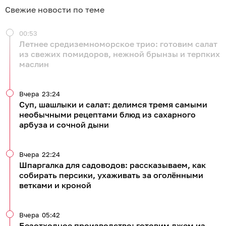
Свежие новости по теме
00:53
Летнее средиземноморское трио: готовим салат
из свежих помидоров, нежной брынзы и терпких
маслин
Вчера
23:24
Суп, шашлыки и салат: делимся тремя самыми
необычными рецептами блюд из сахарного
арбуза и сочной дыни
Вчера
22:24
Шпаргалка для садоводов: рассказываем, как
собирать персики, ухаживать за оголёнными
ветками и кроной
Вчера
05:42
Безотходное производство: готовим джем из