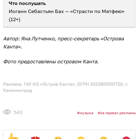
Что послушать
Иоганн Себастьян Бах — «Страсти по Матфею»
(12+)
Автор: Яна Лутченко, пресс-секретарь «Острова
Канта».
Фото предоставлены островом Канта.
Реклама. ГАУ КО «Остров Канта», ОГРН 1023900597720, г.
Калининград
540
музыка
на правах рекламы