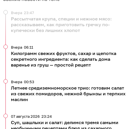
Вчера
23:47
Рассыпчатая крупа, специи и нежное мясо:
рассказываем, как приготовить гречку по-
купечески без лишних хлопот
Вчера
06:11
Килограмм свежих фруктов, сахар и щепотка
секретного ингредиента: как сделать дома
варенье из груш — простой рецепт
Вчера
00:53
Летнее средиземноморское трио: готовим салат
из свежих помидоров, нежной брынзы и терпких
маслин
07 августа 2026
23:24
Суп, шашлыки и салат: делимся тремя самыми
необычными рецептами блюд из сахарного