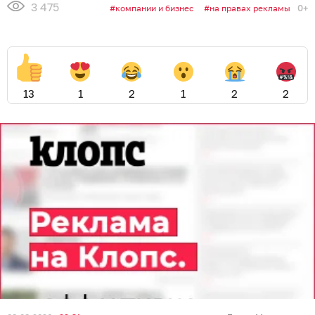
3 475
0+
компании и бизнес
на правах рекламы
13
1
2
1
2
2