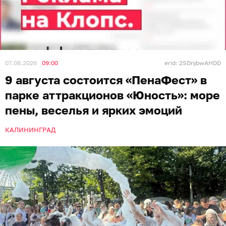
07.08.2026
09:00
erid: 2SDnjbwAHDD
9 августа состоится «ПенаФест» в
парке аттракционов «Юность»: море
пены, веселья и ярких эмоций
КАЛИНИНГРАД