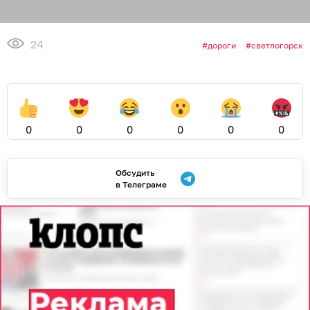
24
дороги
светлогорск
0
0
0
0
0
0
Обсудить
в Телеграме