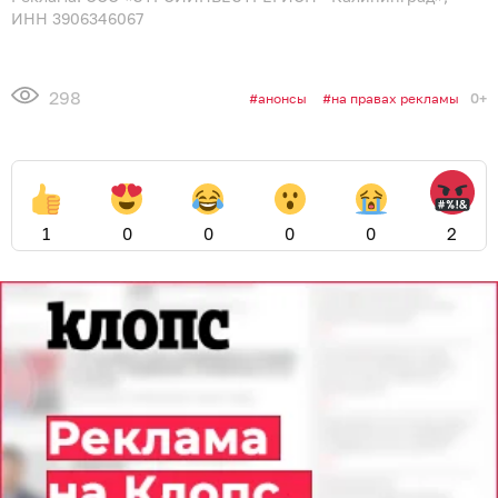
ИНН 3906346067
298
0+
анонсы
на правах рекламы
1
0
0
0
0
2