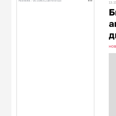
РЕКЛАМА • VK.COM/CLUB174147223
13.1
Б
а
д
НО