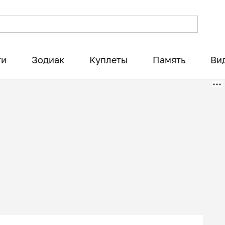
ти
Зодиак
Куплеты
Память
Ви