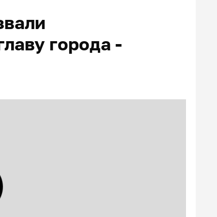
звали
лаву города -