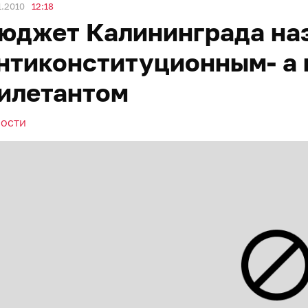
1.2010
12:18
юджет Калининграда на
нтиконституционным- а г
илетантом
ВОСТИ