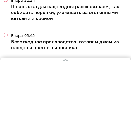
Вчера
22:24
Шпаргалка для садоводов: рассказываем, как
собирать персики, ухаживать за оголёнными
ветками и кроной
Вчера
05:42
Безотходное производство: готовим джем из
плодов и цветов шиповника
Вчера
01:53
Вместо конфет и шоколадок: делимся простым
рецептом фруктовых чипсов из яблок и груш
Все новости по теме
610
кулинария
рецепты