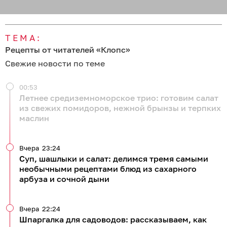
ТЕМА:
Рецепты от читателей «Клопс»
Свежие новости по теме
00:53
Летнее средиземноморское трио: готовим салат
из свежих помидоров, нежной брынзы и терпких
маслин
Вчера
23:24
Суп, шашлыки и салат: делимся тремя самыми
необычными рецептами блюд из сахарного
арбуза и сочной дыни
Вчера
22:24
Шпаргалка для садоводов: рассказываем, как