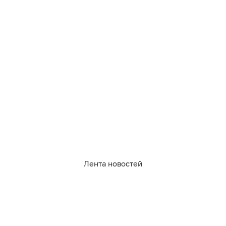
0
0
0
0
0
3
Лента новостей
07.08.2026
22:48
Павел Будников
На Куршской косе литовец
протаранил шлагбаум, объехал