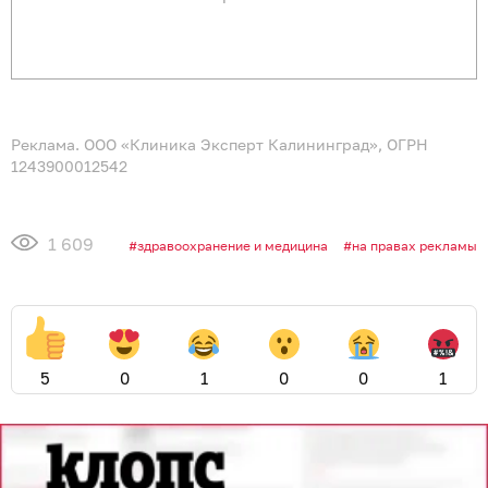
Реклама. ООО «Клиника Эксперт Калининград», ОГРН
1243900012542
1 609
здравоохранение и медицина
на правах рекламы
5
0
1
0
0
1