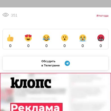
351
погода
0
0
0
0
0
0
Обсудить
в Телеграме