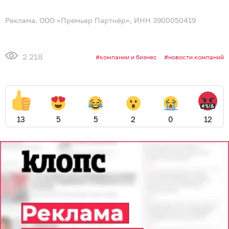
Реклама. ООО «Премьер Партнёр», ИНН 3900050419
2 218
компании и бизнес
новости компаний
13
5
5
2
0
12