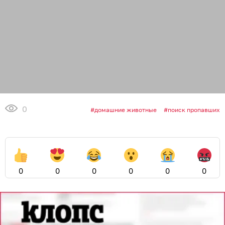
0
домашние животные
поиск пропавших
0
0
0
0
0
0